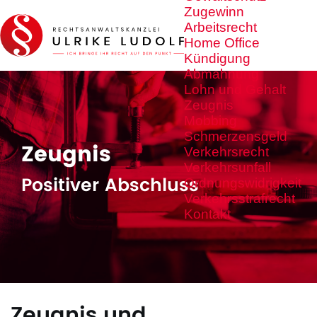
Zugewinn
Arbeitsrecht
Home Office
Kündigung
Abmahnung
Lohn und Gehalt
Zeugnis
Mobbing
Schmerzensgeld
Zeugnis
Verkehrsrecht
Verkehrsunfall
Positiver Abschluss
Ordnungswidrigkeit
Verkehrsstrafrecht
Kontakt
Zeugnis und